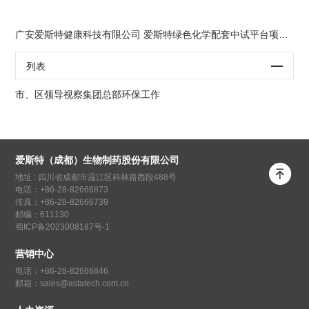
广安爱斯特健康科技有限公司 爱斯特绿色化学配套中试平台项目环...
列表
市、区领导视察集团总部环保工作
爱斯特（成都）生物制药股份有限公司

地址 : 四川省成都市温江区科林路西段488号
电话：+86-28-82666873
传真：+86-28-82666739
邮编：611130
蜀ICP备2023008187号-1
营销中心
电话：+86-28-82666846
邮箱：sales@astatech.com.cn