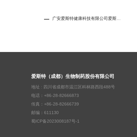
广安爱斯特健康科技有限公司爱斯特绿色化学配套中试平台项目全本...
爱斯特（成都）生物制药股份有限公司
地址 : 四川省成都市温江区科林路西段488号
电话：+86-28-82666873
传真：+86-28-82666739
邮编：611130
蜀ICP备2023008187号-1