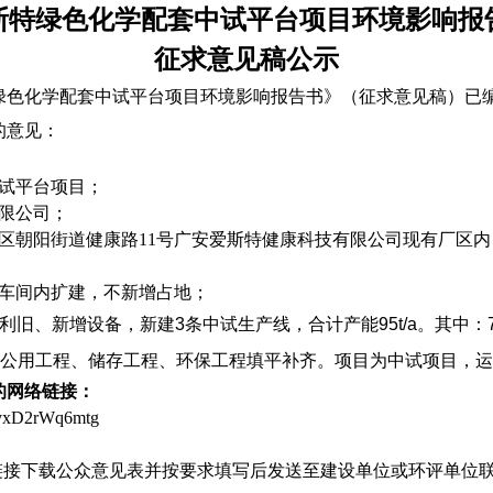
斯特绿色化学配套中试平台项目环境影响报
征求意见稿公示
绿色化学配套中试
平台
项目
环
境影响报告书》（征求意见稿
）
已
的意见：
试
平台
项目；
限公司；
区朝阳街道健康路
11
号广安爱斯特健康科技有限公司现有厂区内
车间内扩建，
不新增占地
；
利旧、新增设备，新建
3
条中试生产线，合计产能
95t/a
。其中：
，公用工程、储存工程、环保工程填平补齐。项目为中试项目，
的网络
链接：
9yxD2rWq6mtg
链接下载公众意见表并按要求填写后发送至建设单位或环评单位