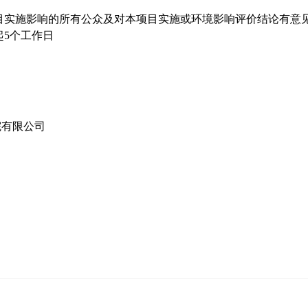
目
实施影响的所有公众及对本
项目
实施或环境影响评价结论有意
起
5
个工作日
司
院有限公司