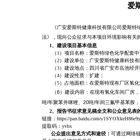
爱
《广安爱斯特健康科技有限公司爱斯特
法》
，现向公众征求与本项目环境
影响有关
1、
建设项目基本信息
（
1
）项目名称：爱斯特绿色化学配套中
（
2
）建设单位：广安爱斯特健康科技有
（
3
）建设地点：四川省广安市岳池经开
（
4
）建设性质：
扩建
；
（
5
）占地面积：
在
爱斯特
现有厂区氢化
（
6
）建设内容：在现有氢化车间厂房，
吨
/
年聚苯并咪唑、
20
吨
/
年间三氟甲基苯胺
2、
报告书征求意见稿全文和公众意见表
链接：
https://pan.baidu.com/s/1SYOXkeH86e
提取码：
yvbx
公众
提出意见方式和途径
：
可通过网络