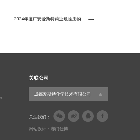
2024年度广安爱斯特药业危险废物污染防治信息栏
关联公司
成都爱斯特化学技术有限公司
n




关注我们：
网站设计：赛门仕博