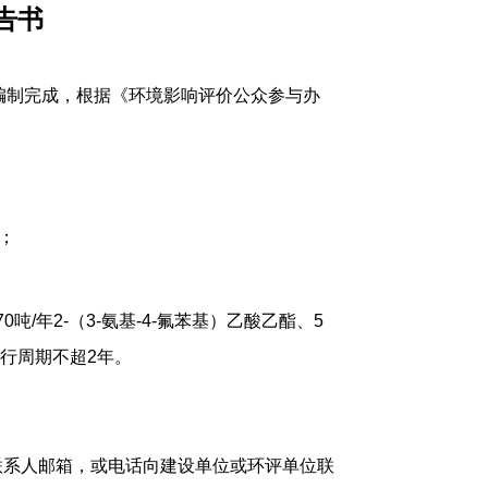
告书
编制完成，根据《环境影响评价公众参与办
；
70
吨
/
年
2-
（
3-
氨基
-4-
氟苯基）乙酸乙酯、
5
运行周期不超
2
年。
联系人邮箱，或电话向建设单位或环评单位联