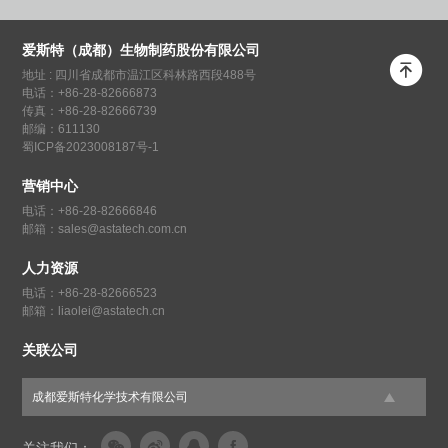
爱斯特（成都）生物制药股份有限公司

地址 : 四川省成都市温江区科林路西段488号
电话：+86-28-82666873
传真：+86-28-82666739
邮编：611130
蜀ICP备2023008187号-1
营销中心
电话：+86-28-82666846
邮箱：sales@astatech.com.cn
人力资源
电话：+86-28-82666523
邮箱：liaolei@astatech.cn
关联公司
成都爱斯特化学技术有限公司



