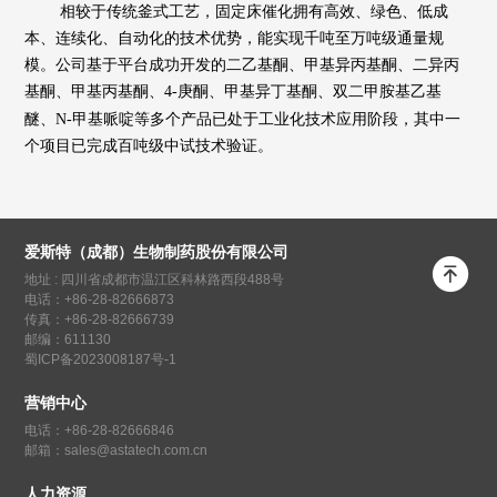
相较于传统釜式工艺，固定床催化拥有高效、绿色、低成
本、连续化、自动化的技术优势，能实现千吨至万吨级通量规
模。公司基于平台成功开发的
二乙基酮
、甲基异丙基酮、
二异丙
基酮、
甲基丙基酮
、
4-庚酮、甲基异丁基酮、双二甲胺基
乙基
醚、
N-甲基哌啶
等多个产品已处于工业化技术应用阶段
，其中一
个项目已完成百吨级中试
技术
验证。
爱斯特（成都）生物制药股份有限公司

地址 : 四川省成都市温江区科林路西段488号
电话：+86-28-82666873
传真：+86-28-82666739
邮编：611130
蜀ICP备2023008187号-1
营销中心
电话：+86-28-82666846
邮箱：sales@astatech.com.cn
人力资源